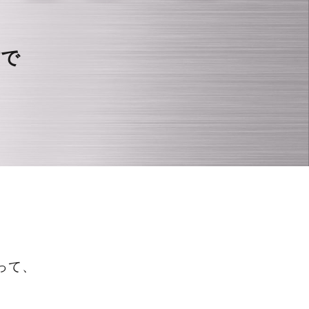
作で
。
って、